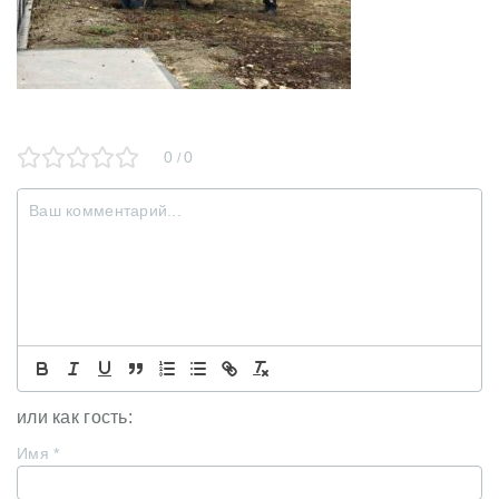
0
0
/
или как гость:
Имя
*