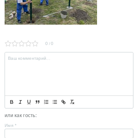
0
0
/
или как гость:
Имя
*